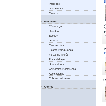
I
Impresos
Documentos
Eventos
Municipio
e
Cómo llegar
p
Directorio
3
d
Escudo
El
Historia
Monumentos
1
Fiestas y tradiciones
1
Visitas de interés
Fotos del ayer
Dónde dormir
Comercios y empresas
Asociaciones
Enlaces de interés
0
Gentes