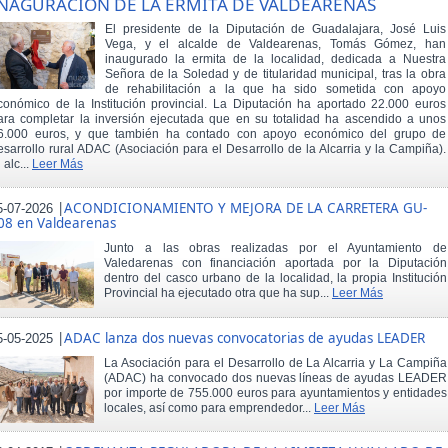
NAGURACIÓN DE LA ERMITA DE VALDEARENAS
El presidente de la Diputación de Guadalajara, José Luis
Vega, y el alcalde de Valdearenas, Tomás Gómez, han
inaugurado la ermita de la localidad, dedicada a Nuestra
Señora de la Soledad y de titularidad municipal, tras la obra
de rehabilitación a la que ha sido sometida con apoyo
conómico de la Institución provincial. La Diputación ha aportado 22.000 euros
ara completar la inversión ejecutada que en su totalidad ha ascendido a unos
6.000 euros, y que también ha contado con apoyo económico del grupo de
esarrollo rural ADAC (Asociación para el Desarrollo de la Alcarria y la Campiña).
 alc...
Leer Más
|
ACONDICIONAMIENTO Y MEJORA DE LA CARRETERA GU-
5-07-2026
08 en Valdearenas
Junto a las obras realizadas por el Ayuntamiento de
Valedarenas con financiación aportada por la Diputación
dentro del casco urbano de la localidad, la propia Institución
Provincial ha ejecutado otra que ha sup...
Leer Más
|
ADAC lanza dos nuevas convocatorias de ayudas LEADER
5-05-2025
La Asociación para el Desarrollo de La Alcarria y La Campiña
(ADAC) ha convocado dos nuevas líneas de ayudas LEADER
por importe de 755.000 euros para ayuntamientos y entidades
locales, así como para emprendedor...
Leer Más