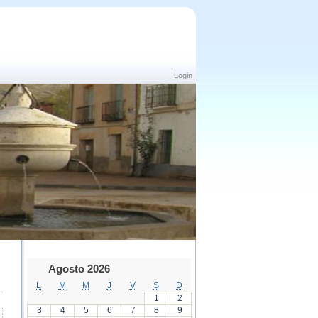
Login
Agosto 2026
L
M
M
J
V
S
D
1
2
3
4
5
6
7
8
9