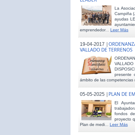
La Asociac
Campiña (
ayudas LE
ayuntamie
emprendedor...
Leer Más
|
ORDENANZA
19-04-2017
VALLADO DE TERRENOS
ORDENAN
VALLAD
DISPOSI
presente 
ámbito de las competencias m
|
PLAN DE E
05-05-2025
El Ayunt
trabajador
fondos d
proyecto q
Plan de medi...
Leer Más