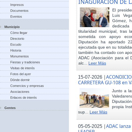
INAGURACIÓN DE L
Impresos
El preside
Documentos
Luis Veg
Eventos
Gómez, ha
dedicada
Municipio
titularidad municipal, tras
Cómo llegar
sometida con apoyo econó
Directorio
Diputación ha aportado 22
Escudo
ejecutada que en su totalid
Historia
también ha contado con apoy
Monumentos
ADAC (Asociación para el De
Fiestas y tradiciones
alc...
Leer Más
Visitas de interés
Fotos del ayer
|
ACONDICIO
15-07-2026
Dónde dormir
CARRETERA GU-108 en V
Comercios y empresas
Junto a la
Asociaciones
Valedare
Enlaces de interés
Diputación
propia Ins
Gentes
sup...
Leer Más
|
ADAC lanza
05-05-2025
LEADER