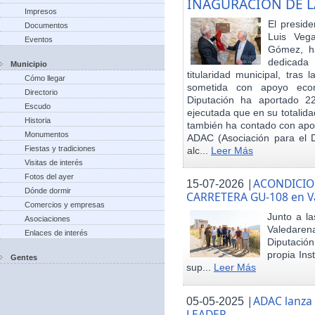
INAGURACIÓN DE L
Impresos
El preside
Documentos
Luis Veg
Eventos
Gómez, ha
dedicada
Municipio
titularidad municipal, tras
Cómo llegar
sometida con apoyo econó
Directorio
Diputación ha aportado 22
Escudo
ejecutada que en su totalid
Historia
también ha contado con apoy
Monumentos
ADAC (Asociación para el De
Fiestas y tradiciones
alc...
Leer Más
Visitas de interés
Fotos del ayer
|
ACONDICIO
15-07-2026
Dónde dormir
CARRETERA GU-108 en V
Comercios y empresas
Junto a la
Asociaciones
Valedare
Enlaces de interés
Diputación
propia Ins
Gentes
sup...
Leer Más
|
ADAC lanza
05-05-2025
LEADER