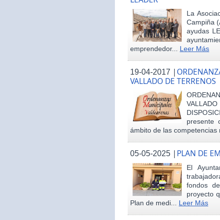
La Asociac
Campiña (
ayudas LE
ayuntamie
emprendedor...
Leer Más
|
ORDENANZA
19-04-2017
VALLADO DE TERRENOS
ORDENAN
VALLAD
DISPOSI
presente 
ámbito de las competencias m
|
PLAN DE E
05-05-2025
El Ayunt
trabajador
fondos d
proyecto q
Plan de medi...
Leer Más