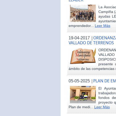
La Asociac
Campiña (
ayudas LE
ayuntamie
emprendedor...
Leer Más
|
ORDENANZA
19-04-2017
VALLADO DE TERRENOS
ORDENAN
VALLAD
DISPOSI
presente 
ámbito de las competencias m
|
PLAN DE E
05-05-2025
El Ayunt
trabajador
fondos d
proyecto q
Plan de medi...
Leer Más