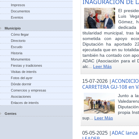
INAGURACIÓN DE L
Impresos
El preside
Documentos
Luis Veg
Eventos
Gómez, ha
dedicada
Municipio
titularidad municipal, tras
Cómo llegar
sometida con apoyo econó
Directorio
Diputación ha aportado 22
Escudo
ejecutada que en su totalid
Historia
también ha contado con apoy
Monumentos
ADAC (Asociación para el De
Fiestas y tradiciones
alc...
Leer Más
Visitas de interés
Fotos del ayer
|
ACONDICIO
15-07-2026
Dónde dormir
CARRETERA GU-108 en V
Comercios y empresas
Junto a la
Asociaciones
Valedare
Enlaces de interés
Diputación
propia Ins
Gentes
sup...
Leer Más
|
ADAC lanza
05-05-2025
LEADER