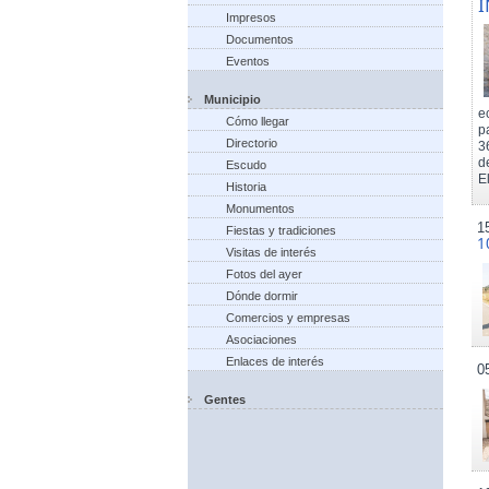
I
Impresos
Documentos
Eventos
Municipio
e
Cómo llegar
p
Directorio
3
d
Escudo
El
Historia
Monumentos
1
Fiestas y tradiciones
1
Visitas de interés
Fotos del ayer
Dónde dormir
Comercios y empresas
Asociaciones
Enlaces de interés
0
Gentes