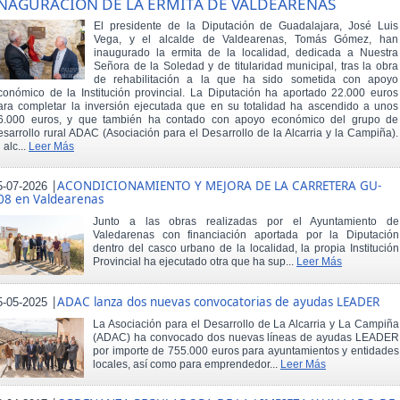
NAGURACIÓN DE LA ERMITA DE VALDEARENAS
El presidente de la Diputación de Guadalajara, José Luis
Vega, y el alcalde de Valdearenas, Tomás Gómez, han
inaugurado la ermita de la localidad, dedicada a Nuestra
Señora de la Soledad y de titularidad municipal, tras la obra
de rehabilitación a la que ha sido sometida con apoyo
conómico de la Institución provincial. La Diputación ha aportado 22.000 euros
ara completar la inversión ejecutada que en su totalidad ha ascendido a unos
6.000 euros, y que también ha contado con apoyo económico del grupo de
esarrollo rural ADAC (Asociación para el Desarrollo de la Alcarria y la Campiña).
 alc...
Leer Más
|
ACONDICIONAMIENTO Y MEJORA DE LA CARRETERA GU-
5-07-2026
08 en Valdearenas
Junto a las obras realizadas por el Ayuntamiento de
Valedarenas con financiación aportada por la Diputación
dentro del casco urbano de la localidad, la propia Institución
Provincial ha ejecutado otra que ha sup...
Leer Más
|
ADAC lanza dos nuevas convocatorias de ayudas LEADER
5-05-2025
La Asociación para el Desarrollo de La Alcarria y La Campiña
(ADAC) ha convocado dos nuevas líneas de ayudas LEADER
por importe de 755.000 euros para ayuntamientos y entidades
locales, así como para emprendedor...
Leer Más