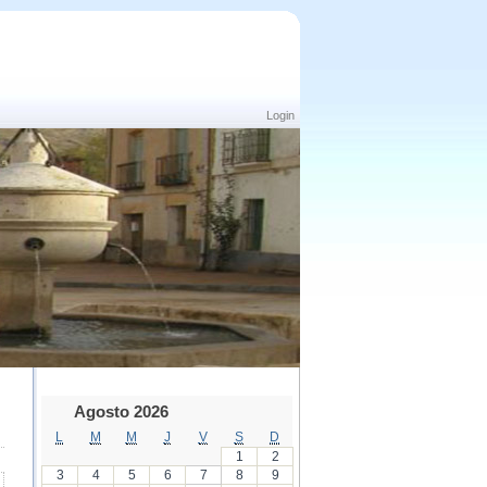
Login
Agosto 2026
L
M
M
J
V
S
D
1
2
3
4
5
6
7
8
9