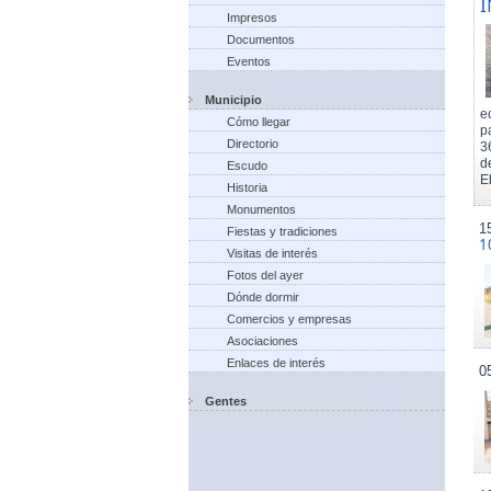
I
Impresos
Documentos
Eventos
Municipio
e
Cómo llegar
p
Directorio
3
d
Escudo
El
Historia
Monumentos
1
Fiestas y tradiciones
1
Visitas de interés
Fotos del ayer
Dónde dormir
Comercios y empresas
Asociaciones
Enlaces de interés
0
Gentes