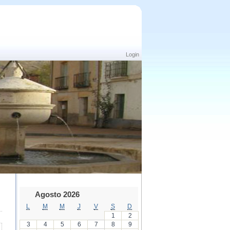
Login
Agosto 2026
L
M
M
J
V
S
D
1
2
3
4
5
6
7
8
9