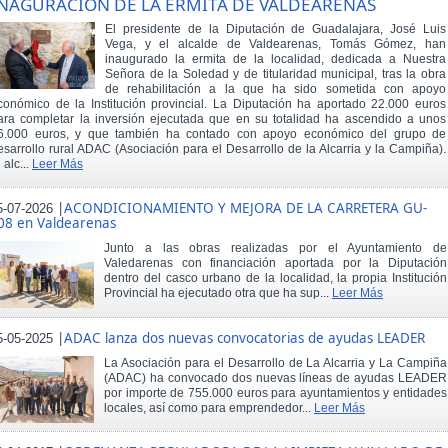
NAGURACIÓN DE LA ERMITA DE VALDEARENAS
El presidente de la Diputación de Guadalajara, José Luis
Vega, y el alcalde de Valdearenas, Tomás Gómez, han
inaugurado la ermita de la localidad, dedicada a Nuestra
Señora de la Soledad y de titularidad municipal, tras la obra
de rehabilitación a la que ha sido sometida con apoyo
conómico de la Institución provincial. La Diputación ha aportado 22.000 euros
ara completar la inversión ejecutada que en su totalidad ha ascendido a unos
6.000 euros, y que también ha contado con apoyo económico del grupo de
esarrollo rural ADAC (Asociación para el Desarrollo de la Alcarria y la Campiña).
 alc...
Leer Más
|
ACONDICIONAMIENTO Y MEJORA DE LA CARRETERA GU-
5-07-2026
08 en Valdearenas
Junto a las obras realizadas por el Ayuntamiento de
Valedarenas con financiación aportada por la Diputación
dentro del casco urbano de la localidad, la propia Institución
Provincial ha ejecutado otra que ha sup...
Leer Más
|
ADAC lanza dos nuevas convocatorias de ayudas LEADER
5-05-2025
La Asociación para el Desarrollo de La Alcarria y La Campiña
(ADAC) ha convocado dos nuevas líneas de ayudas LEADER
por importe de 755.000 euros para ayuntamientos y entidades
locales, así como para emprendedor...
Leer Más