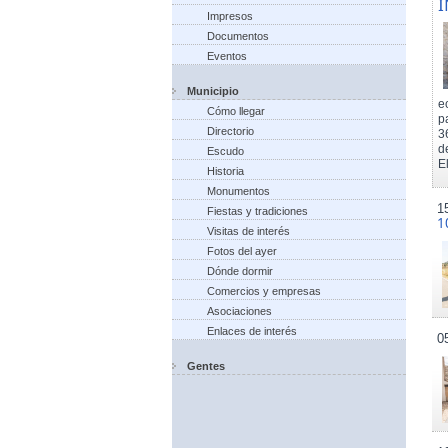
I
Impresos
Documentos
Eventos
Municipio
e
Cómo llegar
p
Directorio
3
d
Escudo
El
Historia
Monumentos
1
Fiestas y tradiciones
1
Visitas de interés
Fotos del ayer
Dónde dormir
Comercios y empresas
Asociaciones
Enlaces de interés
0
Gentes