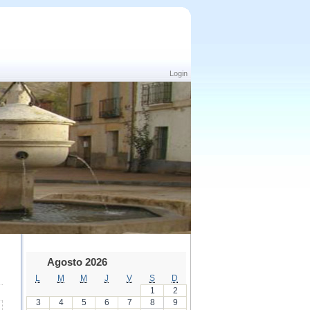
Login
Agosto 2026
L
M
M
J
V
S
D
1
2
3
4
5
6
7
8
9