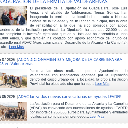
NAGURACIÓN DE LA ERMITA DE VALDEARENAS
El presidente de la Diputación de Guadalajara, José Luis
Vega, y el alcalde de Valdearenas, Tomás Gómez, han
inaugurado la ermita de la localidad, dedicada a Nuestra
Señora de la Soledad y de titularidad municipal, tras la obra
de rehabilitación a la que ha sido sometida con apoyo
conómico de la Institución provincial. La Diputación ha aportado 22.000 euros
ara completar la inversión ejecutada que en su totalidad ha ascendido a unos
6.000 euros, y que también ha contado con apoyo económico del grupo de
esarrollo rural ADAC (Asociación para el Desarrollo de la Alcarria y la Campiña).
 alc...
Leer Más
|
ACONDICIONAMIENTO Y MEJORA DE LA CARRETERA GU-
5-07-2026
08 en Valdearenas
Junto a las obras realizadas por el Ayuntamiento de
Valedarenas con financiación aportada por la Diputación
dentro del casco urbano de la localidad, la propia Institución
Provincial ha ejecutado otra que ha sup...
Leer Más
|
ADAC lanza dos nuevas convocatorias de ayudas LEADER
5-05-2025
La Asociación para el Desarrollo de La Alcarria y La Campiña
(ADAC) ha convocado dos nuevas líneas de ayudas LEADER
por importe de 755.000 euros para ayuntamientos y entidades
locales, así como para emprendedor...
Leer Más