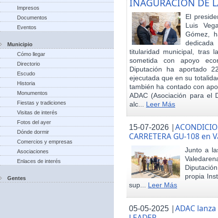
INAGURACIÓN DE L
Impresos
El preside
Documentos
Luis Veg
Eventos
Gómez, ha
dedicada
Municipio
titularidad municipal, tras
Cómo llegar
sometida con apoyo econó
Directorio
Diputación ha aportado 22
Escudo
ejecutada que en su totalid
Historia
también ha contado con apoy
Monumentos
ADAC (Asociación para el De
Fiestas y tradiciones
alc...
Leer Más
Visitas de interés
Fotos del ayer
|
ACONDICIO
15-07-2026
Dónde dormir
CARRETERA GU-108 en V
Comercios y empresas
Junto a la
Asociaciones
Valedare
Enlaces de interés
Diputación
propia Ins
Gentes
sup...
Leer Más
|
ADAC lanza
05-05-2025
LEADER