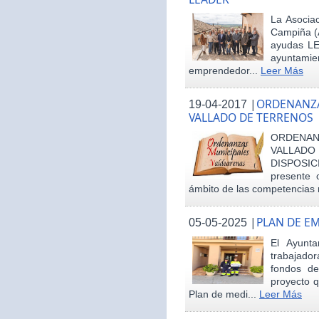
La Asociac
Campiña (
ayudas LE
ayuntamie
emprendedor...
Leer Más
|
ORDENANZA
19-04-2017
VALLADO DE TERRENOS
ORDENAN
VALLAD
DISPOSI
presente 
ámbito de las competencias m
|
PLAN DE E
05-05-2025
El Ayunt
trabajador
fondos d
proyecto q
Plan de medi...
Leer Más