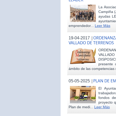
La Asociac
Campiña (
ayudas LE
ayuntamie
emprendedor...
Leer Más
|
ORDENANZA
19-04-2017
VALLADO DE TERRENOS
ORDENAN
VALLAD
DISPOSI
presente 
ámbito de las competencias m
|
PLAN DE E
05-05-2025
El Ayunt
trabajador
fondos d
proyecto q
Plan de medi...
Leer Más