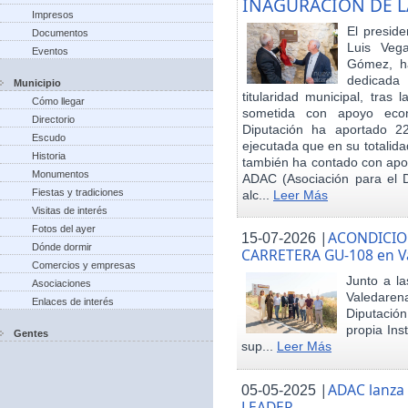
INAGURACIÓN DE L
Impresos
El preside
Documentos
Luis Veg
Eventos
Gómez, ha
dedicada
Municipio
titularidad municipal, tras
Cómo llegar
sometida con apoyo econó
Directorio
Diputación ha aportado 22
Escudo
ejecutada que en su totalid
Historia
también ha contado con apoy
Monumentos
ADAC (Asociación para el De
Fiestas y tradiciones
alc...
Leer Más
Visitas de interés
Fotos del ayer
|
ACONDICIO
15-07-2026
Dónde dormir
CARRETERA GU-108 en V
Comercios y empresas
Junto a la
Asociaciones
Valedare
Enlaces de interés
Diputación
propia Ins
Gentes
sup...
Leer Más
|
ADAC lanza
05-05-2025
LEADER