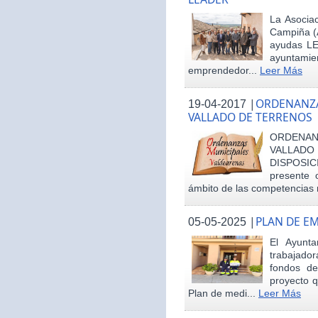
La Asociac
Campiña (
ayudas LE
ayuntamie
emprendedor...
Leer Más
|
ORDENANZA
19-04-2017
VALLADO DE TERRENOS
ORDENAN
VALLAD
DISPOSI
presente 
ámbito de las competencias m
|
PLAN DE E
05-05-2025
El Ayunt
trabajador
fondos d
proyecto q
Plan de medi...
Leer Más