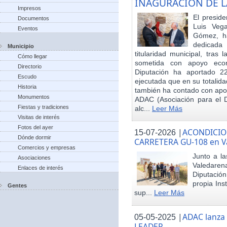
INAGURACIÓN DE L
Impresos
El preside
Documentos
Luis Veg
Eventos
Gómez, ha
dedicada
Municipio
titularidad municipal, tras
Cómo llegar
sometida con apoyo econó
Directorio
Diputación ha aportado 22
Escudo
ejecutada que en su totalid
Historia
también ha contado con apoy
Monumentos
ADAC (Asociación para el De
Fiestas y tradiciones
alc...
Leer Más
Visitas de interés
Fotos del ayer
|
ACONDICIO
15-07-2026
Dónde dormir
CARRETERA GU-108 en V
Comercios y empresas
Junto a la
Asociaciones
Valedare
Enlaces de interés
Diputación
propia Ins
Gentes
sup...
Leer Más
|
ADAC lanza
05-05-2025
LEADER