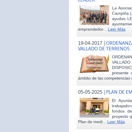
La Asociac
Campiña (
ayudas LE
ayuntamie
emprendedor...
Leer Más
|
ORDENANZA
19-04-2017
VALLADO DE TERRENOS
ORDENAN
VALLAD
DISPOSI
presente 
ámbito de las competencias m
|
PLAN DE E
05-05-2025
El Ayunt
trabajador
fondos d
proyecto q
Plan de medi...
Leer Más