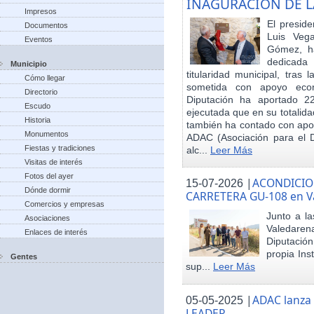
INAGURACIÓN DE L
Impresos
El preside
Documentos
Luis Veg
Eventos
Gómez, ha
dedicada
Municipio
titularidad municipal, tras
Cómo llegar
sometida con apoyo econó
Directorio
Diputación ha aportado 22
Escudo
ejecutada que en su totalid
Historia
también ha contado con apoy
Monumentos
ADAC (Asociación para el De
Fiestas y tradiciones
alc...
Leer Más
Visitas de interés
Fotos del ayer
|
ACONDICIO
15-07-2026
Dónde dormir
CARRETERA GU-108 en V
Comercios y empresas
Junto a la
Asociaciones
Valedare
Enlaces de interés
Diputación
propia Ins
Gentes
sup...
Leer Más
|
ADAC lanza
05-05-2025
LEADER