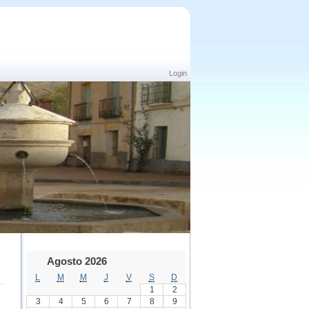
Login
Agosto 2026
L
M
M
J
V
S
D
1
2
3
4
5
6
7
8
9