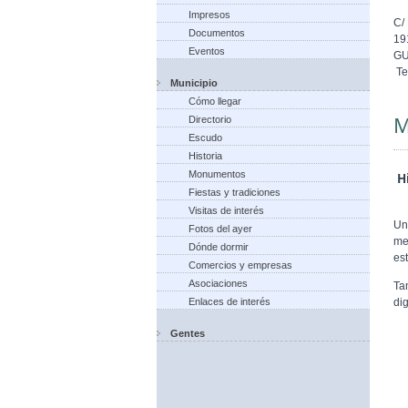
Impresos
C/
Documentos
19
Eventos
G
Te
Municipio
Cómo llegar
M
Directorio
Escudo
Historia
Monumentos
Hi
Fiestas y tradiciones
Visitas de interés
Un
Fotos del ayer
me
Dónde dormir
est
Comercios y empresas
Asociaciones
Ta
di
Enlaces de interés
Gentes