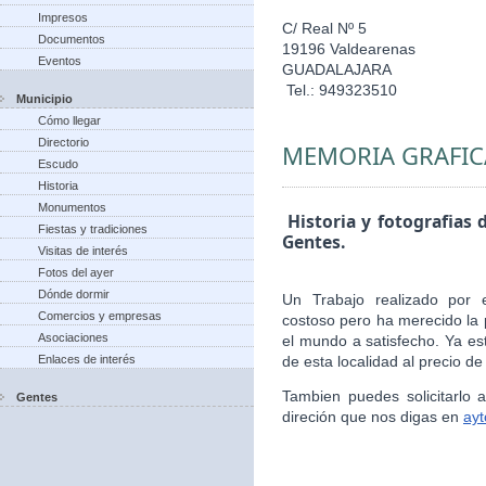
Impresos
C/ Real Nº 5
Documentos
19196 Valdearenas
Eventos
GUADALAJARA
Tel.: 949323510
Municipio
Cómo llegar
Directorio
MEMORIA GRAFIC
Escudo
Historia
Monumentos
Historia y fotografias 
Fiestas y tradiciones
Gentes.
Visitas de interés
Fotos del ayer
Dónde dormir
Un Trabajo realizado por 
Comercios y empresas
costoso pero ha merecido la 
Asociaciones
el mundo a satisfecho. Ya es
Enlaces de interés
de esta localidad al precio de
Tambien puedes solicitarlo
Gentes
direción que nos digas en
ay