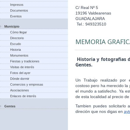
Impresos
C/ Real Nº 5
Documentos
19196 Valdearenas
Eventos
GUADALAJARA
Tel.: 949323510
Municipio
Cómo llegar
Directorio
MEMORIA GRAFIC
Escudo
Historia
Monumentos
Historia y fotografias 
Fiestas y tradiciones
Gentes.
Visitas de interés
Fotos del ayer
Dónde dormir
Un Trabajo realizado por 
Comercios y empresas
costoso pero ha merecido la 
Asociaciones
el mundo a satisfecho. Ya es
Enlaces de interés
de esta localidad al precio de
Tambien puedes solicitarlo
Gentes
direción que nos digas en
ay