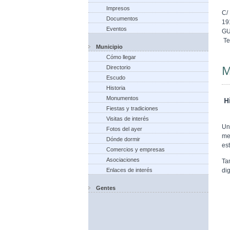
Impresos
C/
Documentos
19
Eventos
G
Te
Municipio
Cómo llegar
M
Directorio
Escudo
Historia
Monumentos
Hi
Fiestas y tradiciones
Visitas de interés
Un
Fotos del ayer
me
Dónde dormir
est
Comercios y empresas
Asociaciones
Ta
di
Enlaces de interés
Gentes