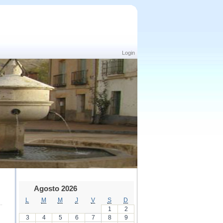
Login
Agosto 2026
L
M
M
J
V
S
D
1
2
3
4
5
6
7
8
9