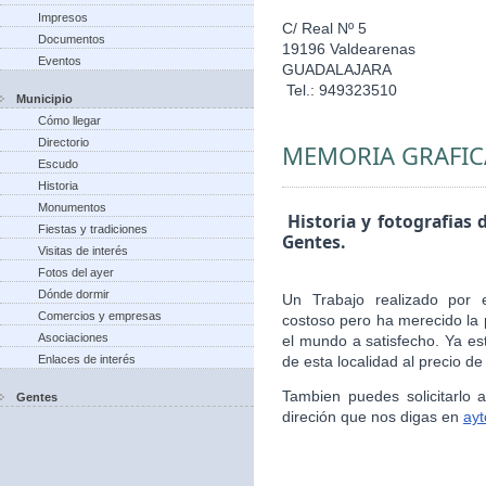
Impresos
C/ Real Nº 5
Documentos
19196 Valdearenas
Eventos
GUADALAJARA
Tel.: 949323510
Municipio
Cómo llegar
Directorio
MEMORIA GRAFIC
Escudo
Historia
Monumentos
Historia y fotografias 
Fiestas y tradiciones
Gentes.
Visitas de interés
Fotos del ayer
Dónde dormir
Un Trabajo realizado por 
Comercios y empresas
costoso pero ha merecido la 
Asociaciones
el mundo a satisfecho. Ya es
Enlaces de interés
de esta localidad al precio de
Tambien puedes solicitarlo
Gentes
direción que nos digas en
ay