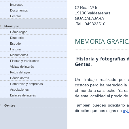
Impresos
C/ Real Nº 5
Documentos
19196 Valdearenas
Eventos
GUADALAJARA
Tel.: 949323510
Municipio
Cómo llegar
Directorio
MEMORIA GRAFIC
Escudo
Historia
Monumentos
Historia y fotografias 
Fiestas y tradiciones
Gentes.
Visitas de interés
Fotos del ayer
Dónde dormir
Un Trabajo realizado por 
Comercios y empresas
costoso pero ha merecido la 
Asociaciones
el mundo a satisfecho. Ya es
Enlaces de interés
de esta localidad al precio de
Tambien puedes solicitarlo
Gentes
direción que nos digas en
ay