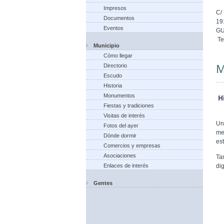
Impresos
C/
Documentos
19
Eventos
G
Te
Municipio
Cómo llegar
M
Directorio
Escudo
Historia
Monumentos
Hi
Fiestas y tradiciones
Visitas de interés
Un
Fotos del ayer
me
Dónde dormir
est
Comercios y empresas
Asociaciones
Ta
di
Enlaces de interés
Gentes