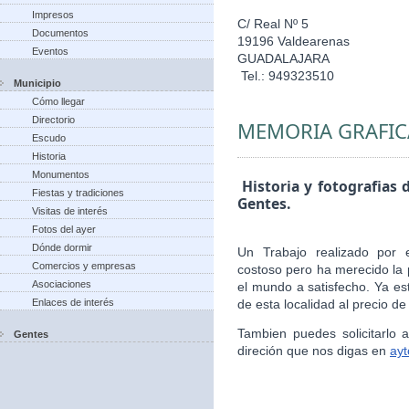
Impresos
C/ Real Nº 5
Documentos
19196 Valdearenas
Eventos
GUADALAJARA
Tel.: 949323510
Municipio
Cómo llegar
Directorio
MEMORIA GRAFIC
Escudo
Historia
Monumentos
Historia y fotografias 
Fiestas y tradiciones
Gentes.
Visitas de interés
Fotos del ayer
Dónde dormir
Un Trabajo realizado por 
Comercios y empresas
costoso pero ha merecido la 
Asociaciones
el mundo a satisfecho. Ya es
Enlaces de interés
de esta localidad al precio de
Tambien puedes solicitarlo
Gentes
direción que nos digas en
ay