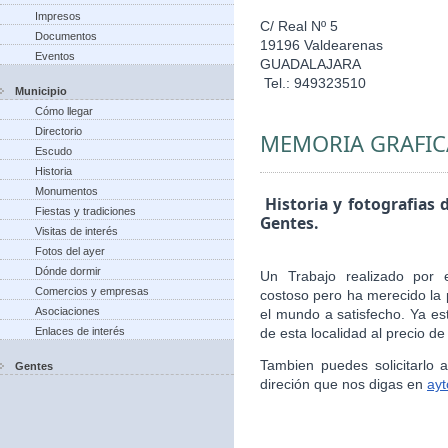
Impresos
C/ Real Nº 5
Documentos
19196 Valdearenas
Eventos
GUADALAJARA
Tel.: 949323510
Municipio
Cómo llegar
Directorio
MEMORIA GRAFIC
Escudo
Historia
Monumentos
Historia y fotografias 
Fiestas y tradiciones
Gentes.
Visitas de interés
Fotos del ayer
Dónde dormir
Un Trabajo realizado por 
Comercios y empresas
costoso pero ha merecido la 
Asociaciones
el mundo a satisfecho. Ya es
Enlaces de interés
de esta localidad al precio de
Tambien puedes solicitarlo
Gentes
direción que nos digas en
ay