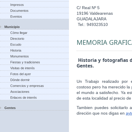
Impresos
C/ Real Nº 5
Documentos
19196 Valdearenas
Eventos
GUADALAJARA
Tel.: 949323510
Municipio
Cómo llegar
Directorio
MEMORIA GRAFIC
Escudo
Historia
Monumentos
Historia y fotografias 
Fiestas y tradiciones
Gentes.
Visitas de interés
Fotos del ayer
Dónde dormir
Un Trabajo realizado por 
Comercios y empresas
costoso pero ha merecido la 
Asociaciones
el mundo a satisfecho. Ya es
Enlaces de interés
de esta localidad al precio de
Tambien puedes solicitarlo
Gentes
direción que nos digas en
ay