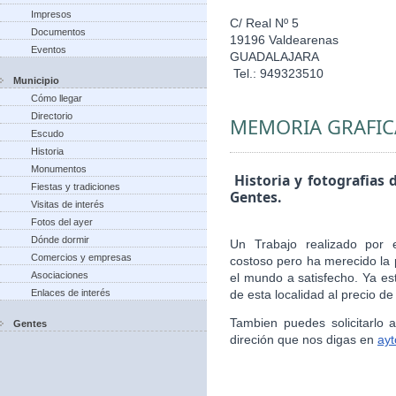
Impresos
C/ Real Nº 5
Documentos
19196 Valdearenas
Eventos
GUADALAJARA
Tel.: 949323510
Municipio
Cómo llegar
Directorio
MEMORIA GRAFIC
Escudo
Historia
Monumentos
Historia y fotografias 
Fiestas y tradiciones
Gentes.
Visitas de interés
Fotos del ayer
Dónde dormir
Un Trabajo realizado por 
Comercios y empresas
costoso pero ha merecido la 
Asociaciones
el mundo a satisfecho. Ya es
Enlaces de interés
de esta localidad al precio de
Tambien puedes solicitarlo
Gentes
direción que nos digas en
ay