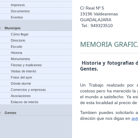
Impresos
C/ Real Nº 5
Documentos
19196 Valdearenas
Eventos
GUADALAJARA
Tel.: 949323510
Municipio
Cómo llegar
Directorio
MEMORIA GRAFIC
Escudo
Historia
Monumentos
Historia y fotografias 
Fiestas y tradiciones
Gentes.
Visitas de interés
Fotos del ayer
Dónde dormir
Un Trabajo realizado por 
Comercios y empresas
costoso pero ha merecido la 
Asociaciones
el mundo a satisfecho. Ya es
Enlaces de interés
de esta localidad al precio de
Tambien puedes solicitarlo
Gentes
direción que nos digas en
ay