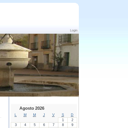
Login
Agosto 2026
L
M
M
J
V
S
D
1
2
3
4
5
6
7
8
9