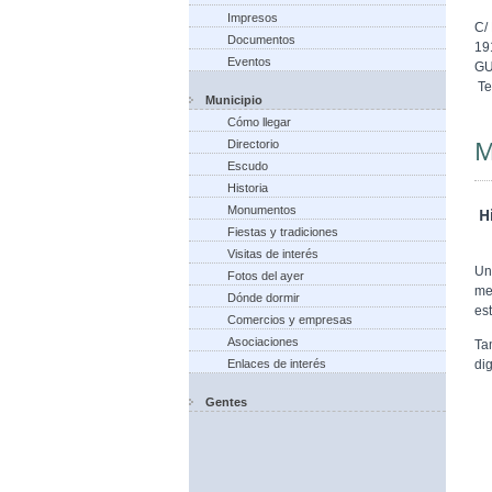
Impresos
C/
Documentos
19
Eventos
G
Te
Municipio
Cómo llegar
M
Directorio
Escudo
Historia
Monumentos
Hi
Fiestas y tradiciones
Visitas de interés
Un
Fotos del ayer
me
Dónde dormir
est
Comercios y empresas
Asociaciones
Ta
di
Enlaces de interés
Gentes