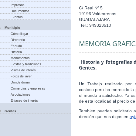
Impresos
C/ Real Nº 5
Documentos
19196 Valdearenas
Eventos
GUADALAJARA
Tel.: 949323510
Municipio
Cómo llegar
Directorio
MEMORIA GRAFIC
Escudo
Historia
Monumentos
Historia y fotografias 
Fiestas y tradiciones
Gentes.
Visitas de interés
Fotos del ayer
Dónde dormir
Un Trabajo realizado por 
Comercios y empresas
costoso pero ha merecido la 
Asociaciones
el mundo a satisfecho. Ya es
Enlaces de interés
de esta localidad al precio de
Tambien puedes solicitarlo
Gentes
direción que nos digas en
ay