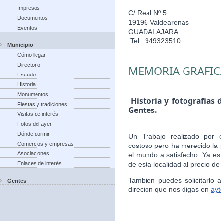
Impresos
C/ Real Nº 5
Documentos
19196 Valdearenas
Eventos
GUADALAJARA
Tel.: 949323510
Municipio
Cómo llegar
Directorio
MEMORIA GRAFIC
Escudo
Historia
Monumentos
Historia y fotografias 
Fiestas y tradiciones
Gentes.
Visitas de interés
Fotos del ayer
Dónde dormir
Un Trabajo realizado por 
Comercios y empresas
costoso pero ha merecido la 
Asociaciones
el mundo a satisfecho. Ya es
Enlaces de interés
de esta localidad al precio de
Tambien puedes solicitarlo
Gentes
direción que nos digas en
ay