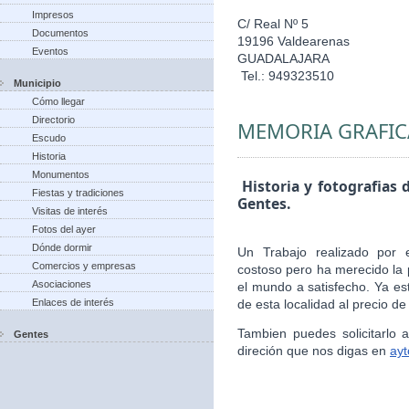
Impresos
C/ Real Nº 5
Documentos
19196 Valdearenas
Eventos
GUADALAJARA
Tel.: 949323510
Municipio
Cómo llegar
Directorio
MEMORIA GRAFIC
Escudo
Historia
Monumentos
Historia y fotografias 
Fiestas y tradiciones
Gentes.
Visitas de interés
Fotos del ayer
Dónde dormir
Un Trabajo realizado por 
Comercios y empresas
costoso pero ha merecido la 
Asociaciones
el mundo a satisfecho. Ya es
Enlaces de interés
de esta localidad al precio de
Tambien puedes solicitarlo
Gentes
direción que nos digas en
ay