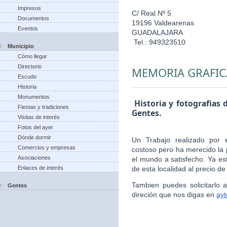
Impresos
C/ Real Nº 5
Documentos
19196 Valdearenas
Eventos
GUADALAJARA
Tel.: 949323510
Municipio
Cómo llegar
Directorio
MEMORIA GRAFIC
Escudo
Historia
Monumentos
Historia y fotografias 
Fiestas y tradiciones
Gentes.
Visitas de interés
Fotos del ayer
Dónde dormir
Un Trabajo realizado por 
Comercios y empresas
costoso pero ha merecido la 
Asociaciones
el mundo a satisfecho. Ya es
Enlaces de interés
de esta localidad al precio de
Tambien puedes solicitarlo
Gentes
direción que nos digas en
ay