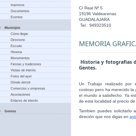
Impresos
C/ Real Nº 5
Documentos
19196 Valdearenas
Eventos
GUADALAJARA
Tel.: 949323510
Municipio
Cómo llegar
Directorio
MEMORIA GRAFIC
Escudo
Historia
Monumentos
Historia y fotografias 
Fiestas y tradiciones
Gentes.
Visitas de interés
Fotos del ayer
Dónde dormir
Un Trabajo realizado por 
Comercios y empresas
costoso pero ha merecido la 
Asociaciones
el mundo a satisfecho. Ya es
Enlaces de interés
de esta localidad al precio de
Tambien puedes solicitarlo
Gentes
direción que nos digas en
ay