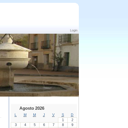
Login
Agosto 2026
L
M
M
J
V
S
D
1
2
3
4
5
6
7
8
9