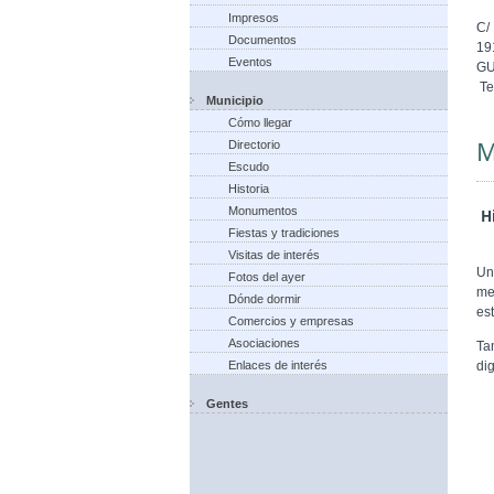
Impresos
C/
Documentos
19
Eventos
G
Te
Municipio
Cómo llegar
M
Directorio
Escudo
Historia
Monumentos
Hi
Fiestas y tradiciones
Visitas de interés
Un
Fotos del ayer
me
Dónde dormir
est
Comercios y empresas
Asociaciones
Ta
di
Enlaces de interés
Gentes