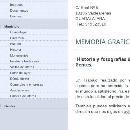
Impresos
C/ Real Nº 5
Documentos
19196 Valdearenas
Eventos
GUADALAJARA
Tel.: 949323510
Municipio
Cómo llegar
Directorio
MEMORIA GRAFIC
Escudo
Historia
Monumentos
Historia y fotografias 
Fiestas y tradiciones
Gentes.
Visitas de interés
Fotos del ayer
Dónde dormir
Un Trabajo realizado por 
Comercios y empresas
costoso pero ha merecido la 
Asociaciones
el mundo a satisfecho. Ya es
Enlaces de interés
de esta localidad al precio de
Tambien puedes solicitarlo
Gentes
direción que nos digas en
ay