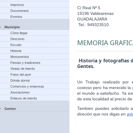
Impresos
C/ Real Nº 5
Documentos
19196 Valdearenas
Eventos
GUADALAJARA
Tel.: 949323510
Municipio
Cómo llegar
Directorio
MEMORIA GRAFIC
Escudo
Historia
Monumentos
Historia y fotografias 
Fiestas y tradiciones
Gentes.
Visitas de interés
Fotos del ayer
Dónde dormir
Un Trabajo realizado por 
Comercios y empresas
costoso pero ha merecido la 
Asociaciones
el mundo a satisfecho. Ya es
Enlaces de interés
de esta localidad al precio de
Tambien puedes solicitarlo
Gentes
direción que nos digas en
ay