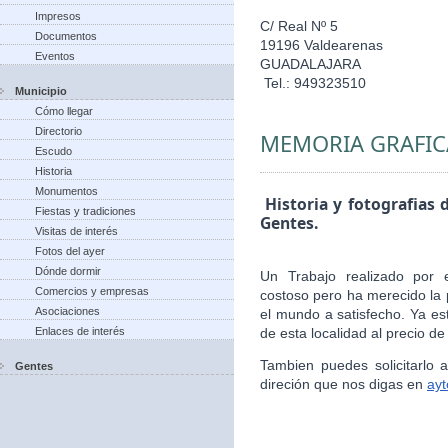
Impresos
C/ Real Nº 5
Documentos
19196 Valdearenas
Eventos
GUADALAJARA
Tel.: 949323510
Municipio
Cómo llegar
Directorio
MEMORIA GRAFIC
Escudo
Historia
Monumentos
Historia y fotografias 
Fiestas y tradiciones
Gentes.
Visitas de interés
Fotos del ayer
Dónde dormir
Un Trabajo realizado por 
Comercios y empresas
costoso pero ha merecido la 
Asociaciones
el mundo a satisfecho. Ya es
Enlaces de interés
de esta localidad al precio de
Tambien puedes solicitarlo
Gentes
direción que nos digas en
ay