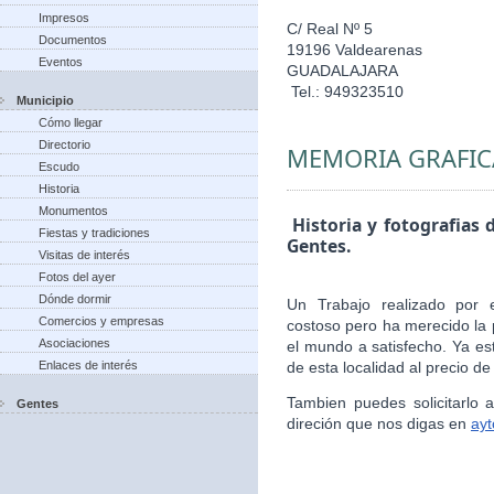
Impresos
C/ Real Nº 5
Documentos
19196 Valdearenas
Eventos
GUADALAJARA
Tel.: 949323510
Municipio
Cómo llegar
Directorio
MEMORIA GRAFIC
Escudo
Historia
Monumentos
Historia y fotografias 
Fiestas y tradiciones
Gentes.
Visitas de interés
Fotos del ayer
Dónde dormir
Un Trabajo realizado por 
Comercios y empresas
costoso pero ha merecido la 
Asociaciones
el mundo a satisfecho. Ya es
Enlaces de interés
de esta localidad al precio de
Tambien puedes solicitarlo
Gentes
direción que nos digas en
ay