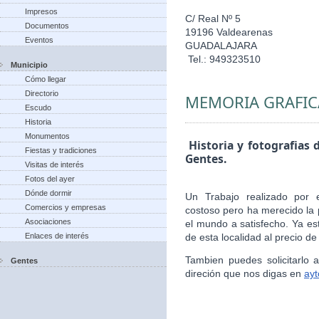
Impresos
C/ Real Nº 5
Documentos
19196 Valdearenas
Eventos
GUADALAJARA
Tel.: 949323510
Municipio
Cómo llegar
Directorio
MEMORIA GRAFIC
Escudo
Historia
Monumentos
Historia y fotografias 
Fiestas y tradiciones
Gentes.
Visitas de interés
Fotos del ayer
Dónde dormir
Un Trabajo realizado por 
Comercios y empresas
costoso pero ha merecido la 
Asociaciones
el mundo a satisfecho. Ya es
Enlaces de interés
de esta localidad al precio de
Tambien puedes solicitarlo
Gentes
direción que nos digas en
ay