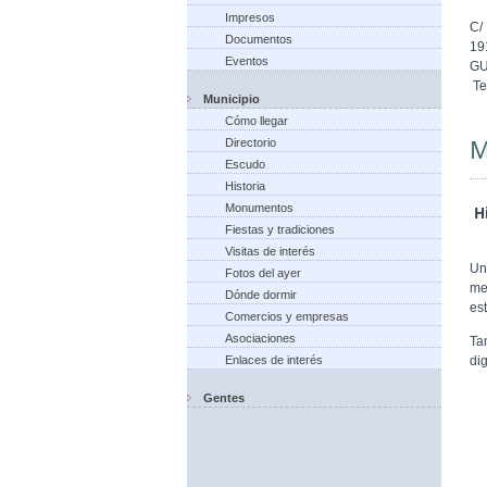
Impresos
C/
Documentos
19
Eventos
G
Te
Municipio
Cómo llegar
M
Directorio
Escudo
Historia
Monumentos
Hi
Fiestas y tradiciones
Visitas de interés
Un
Fotos del ayer
me
Dónde dormir
est
Comercios y empresas
Asociaciones
Ta
di
Enlaces de interés
Gentes