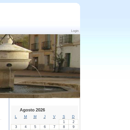
Login
Agosto 2026
L
M
M
J
V
S
D
1
2
3
4
5
6
7
8
9