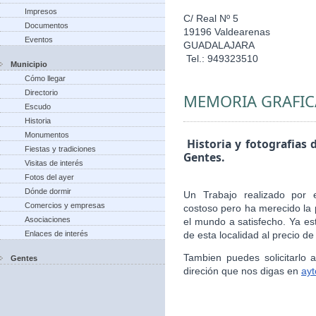
Impresos
C/ Real Nº 5
Documentos
19196 Valdearenas
Eventos
GUADALAJARA
Tel.: 949323510
Municipio
Cómo llegar
Directorio
MEMORIA GRAFIC
Escudo
Historia
Monumentos
Historia y fotografias 
Fiestas y tradiciones
Gentes.
Visitas de interés
Fotos del ayer
Dónde dormir
Un Trabajo realizado por 
Comercios y empresas
costoso pero ha merecido la 
Asociaciones
el mundo a satisfecho. Ya es
Enlaces de interés
de esta localidad al precio de
Tambien puedes solicitarlo
Gentes
direción que nos digas en
ay