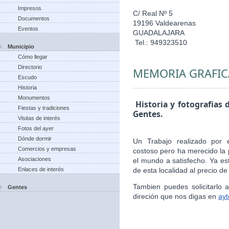
Impresos
C/ Real Nº 5
Documentos
19196 Valdearenas
Eventos
GUADALAJARA
Tel.: 949323510
Municipio
Cómo llegar
Directorio
MEMORIA GRAFIC
Escudo
Historia
Monumentos
Historia y fotografias 
Fiestas y tradiciones
Gentes.
Visitas de interés
Fotos del ayer
Dónde dormir
Un Trabajo realizado por 
Comercios y empresas
costoso pero ha merecido la 
Asociaciones
el mundo a satisfecho. Ya es
Enlaces de interés
de esta localidad al precio de
Tambien puedes solicitarlo
Gentes
direción que nos digas en
ay