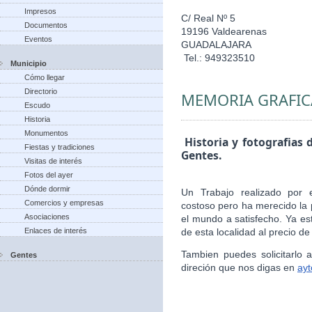
Impresos
C/ Real Nº 5
Documentos
19196 Valdearenas
Eventos
GUADALAJARA
Tel.: 949323510
Municipio
Cómo llegar
Directorio
MEMORIA GRAFIC
Escudo
Historia
Monumentos
Historia y fotografias 
Fiestas y tradiciones
Gentes.
Visitas de interés
Fotos del ayer
Dónde dormir
Un Trabajo realizado por 
Comercios y empresas
costoso pero ha merecido la 
Asociaciones
el mundo a satisfecho. Ya es
Enlaces de interés
de esta localidad al precio de
Tambien puedes solicitarlo
Gentes
direción que nos digas en
ay