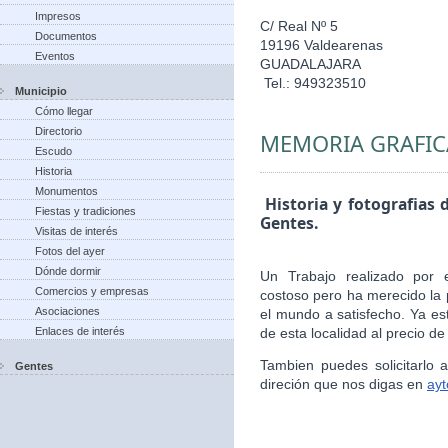
Impresos
C/ Real Nº 5
Documentos
19196 Valdearenas
Eventos
GUADALAJARA
Tel.: 949323510
Municipio
Cómo llegar
Directorio
MEMORIA GRAFIC
Escudo
Historia
Monumentos
Historia y fotografias 
Fiestas y tradiciones
Gentes.
Visitas de interés
Fotos del ayer
Dónde dormir
Un Trabajo realizado por 
Comercios y empresas
costoso pero ha merecido la 
Asociaciones
el mundo a satisfecho. Ya es
Enlaces de interés
de esta localidad al precio de
Tambien puedes solicitarlo
Gentes
direción que nos digas en
ay