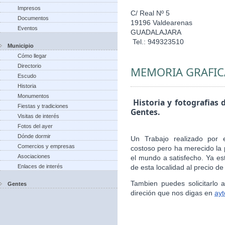
Impresos
C/ Real Nº 5
Documentos
19196 Valdearenas
Eventos
GUADALAJARA
Tel.: 949323510
Municipio
Cómo llegar
Directorio
MEMORIA GRAFIC
Escudo
Historia
Monumentos
Historia y fotografias 
Fiestas y tradiciones
Gentes.
Visitas de interés
Fotos del ayer
Dónde dormir
Un Trabajo realizado por 
Comercios y empresas
costoso pero ha merecido la 
Asociaciones
el mundo a satisfecho. Ya es
Enlaces de interés
de esta localidad al precio de
Tambien puedes solicitarlo
Gentes
direción que nos digas en
ay